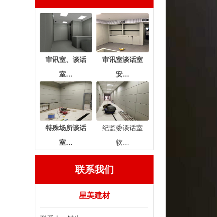
审讯室、谈话
审讯室谈话室
室…
安…
特殊场所谈话
纪监委谈话室
室…
软…
联系我们
星美建材