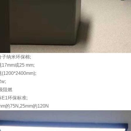
子纳米环保棉;
17mm或25 mm;
200*2400mm);
w;
级阻燃
E1环保标准;
m的75N,25mm的120N