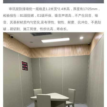
审讯室防撞墙统一规格是1.2米宽*2.4米高，厚度有17/25mm，
检验报告：B1级阻燃，E1级环保。吸音声谱高，不产生回音、噪
音。其基材材质均匀坚实,富有弹性、韧性、耐磨、抗冲击、不易划
破，易切割、施工简便、性价比高，寿命长。