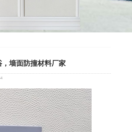
浴，墙面防撞材料厂家
54