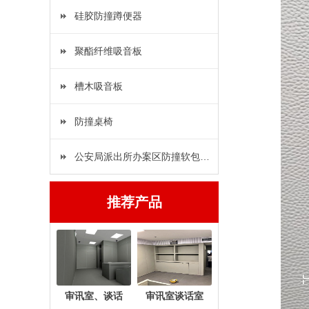
硅胶防撞蹲便器
聚酯纤维吸音板
槽木吸音板
防撞桌椅
公安局派出所办案区防撞软包…
推荐产品
审讯室、谈话
审讯室谈话室