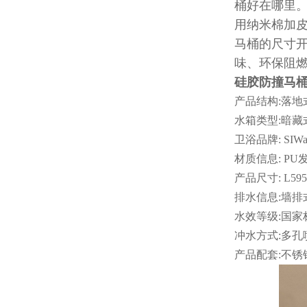
桶好在哪里
用纳米棉加
马桶的尺寸
味、环保阻
硅胶防撞马
产品结构:落地
水箱类型:暗藏
卫浴品牌:
SIWa
材质信息: P
产品尺寸:
L59
排水信息:墙排式
水效等级:国家
冲水方式:多孔
产品配套:不锈