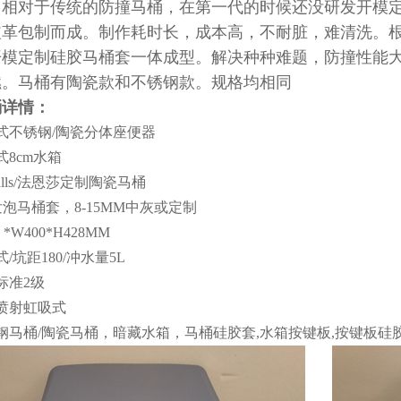
。相对于传统的防撞马桶，在第一代的时候还没研发开模
皮革包制而成。制作耗时长，成本高，不耐脏，难清洗。
开模定制硅胶马桶套一体成型。解决种种难题，防撞性能
燃。马桶有陶瓷款和不锈钢款。规格均相同
桶详情：
式不锈钢/陶瓷分体座便器
式
8cm
水箱
lls
/法恩莎定制陶瓷马桶
U发泡马桶套，
8-15MM中灰或定制
5 *W400*H428MM
/坑距180/冲水量5L
标准2级
喷射虹吸式
钢马桶/陶瓷马桶，暗藏水箱，
马桶硅胶套
,水箱按键板,按键板硅