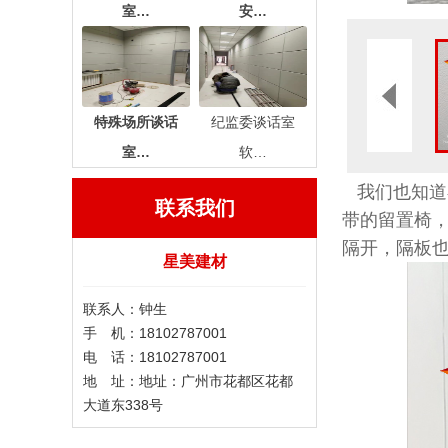
室…
安…
特殊场所谈话
纪监委谈话室
室…
软…
我们也知道
联系我们
带的留置椅
隔开，隔板
星美建材
联系人：钟生
手 机：18102787001
电 话：18102787001
地 址：地址：广州市花都区花都
大道东338号